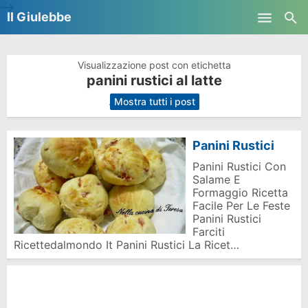
-->
Il Giulebbe
Skip to main content
Visualizzazione post con etichetta
panini rustici al latte
.
Mostra tutti i post
Panini Rustici
Panini Rustici Con
Salame E
Formaggio Ricetta
Facile Per Le Feste
Panini Rustici
Farciti
Ricettedalmondo It Panini Rustici La Ricet…