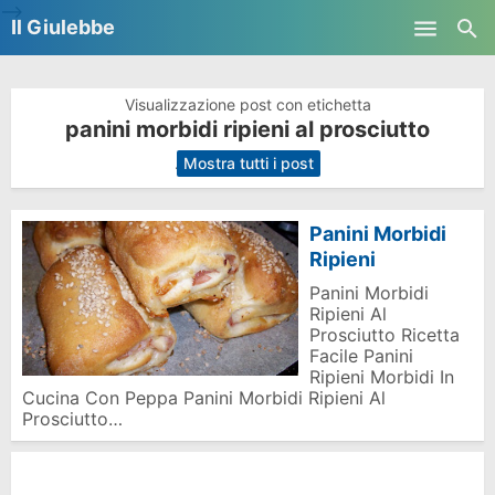
-->
Il Giulebbe
Skip to main content
Visualizzazione post con etichetta
panini morbidi ripieni al prosciutto
.
Mostra tutti i post
Panini Morbidi
Ripieni
Panini Morbidi
Ripieni Al
Prosciutto Ricetta
Facile Panini
Ripieni Morbidi In
Cucina Con Peppa Panini Morbidi Ripieni Al
Prosciutto…