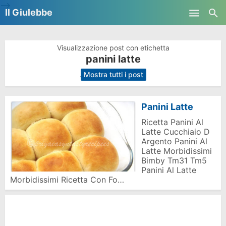
-->
Il Giulebbe
Skip to main content
Visualizzazione post con etichetta
panini latte
.
Mostra tutti i post
Panini Latte
Ricetta Panini Al
Latte Cucchiaio D
Argento Panini Al
Latte Morbidissimi
Bimby Tm31 Tm5
Panini Al Latte
Morbidissimi Ricetta Con Fo…