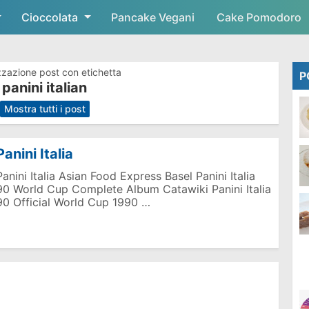
Cioccolata
Skip to main content
Pancake Vegani
Cake Pomodoro
zzazione post con etichetta
P
panini italian
.
Mostra tutti i post
Panini Italia
Panini Italia Asian Food Express Basel Panini Italia
90 World Cup Complete Album Catawiki Panini Italia
90 Official World Cup 1990 …