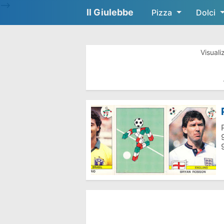
-->
Il Giulebbe
Pizza
Dolci
Visuali