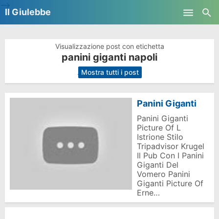
-->
Il Giulebbe
Skip to main content
Visualizzazione post con etichetta
panini giganti napoli
.
Mostra tutti i post
Panini Giganti
Panini Giganti
Picture Of L
Istrione Stilo
Tripadvisor Krugel
Il Pub Con I Panini
Giganti Del
Vomero Panini
Giganti Picture Of
Erne…