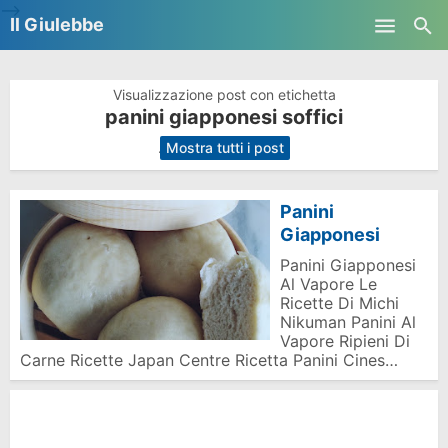
-->
Il Giulebbe
Skip to main content
Visualizzazione post con etichetta
panini giapponesi soffici
.
Mostra tutti i post
Panini
Giapponesi
Panini Giapponesi
Al Vapore Le
Ricette Di Michi
Nikuman Panini Al
Vapore Ripieni Di
Carne Ricette Japan Centre Ricetta Panini Cines…