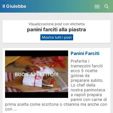
-->
Il Giulebbe
Skip to main content
Visualizzazione post con etichetta
panini farciti alla piastra
.
Mostra tutti i post
Panini Farciti
Preferite i
tramezzini farciti
ecco 5 ricette
golose da
preparare subito.
Lo chef della
nostra paninoteca
a napoli prepara
panini con carne di
prima scelta come scottona o chianina ma anche con
con …