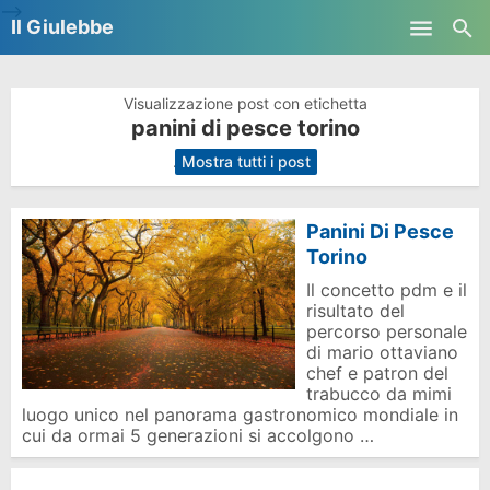
-->
Il Giulebbe
Skip to main content
Visualizzazione post con etichetta
panini di pesce torino
.
Mostra tutti i post
Panini Di Pesce
Torino
Il concetto pdm e il
risultato del
percorso personale
di mario ottaviano
chef e patron del
trabucco da mimi
luogo unico nel panorama gastronomico mondiale in
cui da ormai 5 generazioni si accolgono …