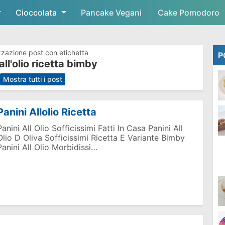
Cioccolata
Skip to main content
Pancake Vegani
Cake Pomodoro
zzazione post con etichetta
P
all'olio ricetta bimby
.
Mostra tutti i post
Panini Allolio Ricetta
Panini All Olio Sofficissimi Fatti In Casa Panini All
Olio D Oliva Sofficissimi Ricetta E Variante Bimby
Panini All Olio Morbidissi…