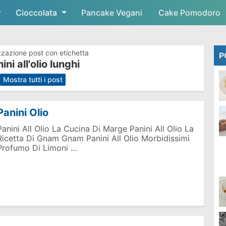
Cioccolata
Skip to main content
Pancake Vegani
Cake Pomodoro
zzazione post con etichetta
P
ini all'olio lunghi
.
Mostra tutti i post
Panini Olio
Panini All Olio La Cucina Di Marge Panini All Olio La
Ricetta Di Gnam Gnam Panini All Olio Morbidissimi
Profumo Di Limoni …