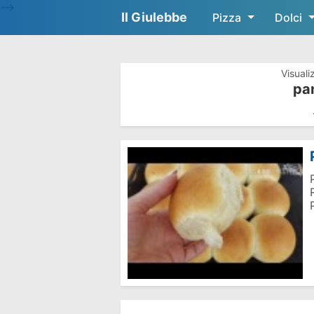
-->
Il Giulebbe
Pizza
Dolci
Visuali
pan