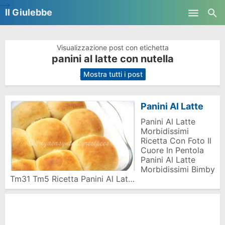
-->
Il Giulebbe
Skip to main content
Visualizzazione post con etichetta
panini al latte con nutella
.
Mostra tutti i post
Panini Al Latte
Panini Al Latte
Morbidissimi
Ricetta Con Foto Il
Cuore In Pentola
Panini Al Latte
Morbidissimi Bimby
Tm31 Tm5 Ricetta Panini Al Lat…