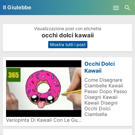
-->
Il Giulebbe
Skip to main content
Visualizzazione post con etichetta
occhi dolci kawaii
.
Mostra tutti i post
Occhi Dolci
Kawaii
Come Disegnare
Ciambelle Kawaii
Passo Dopo Passo
Disegni Kawaii
Kawaii Disegni
Occhi Dolci
Ciambella
Variopinta Di Kawaii Con Le Gu…