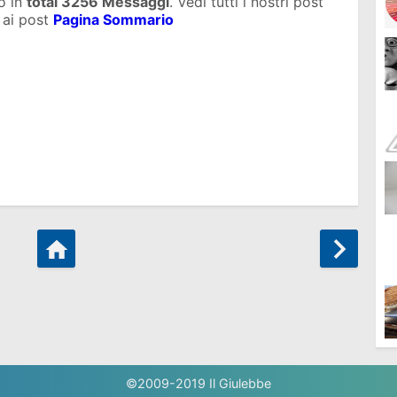
o in
total
3256 Messaggi
. Vedi tutti i nostri post
 ai post
Pagina Sommario
©2009-2019
Il Giulebbe