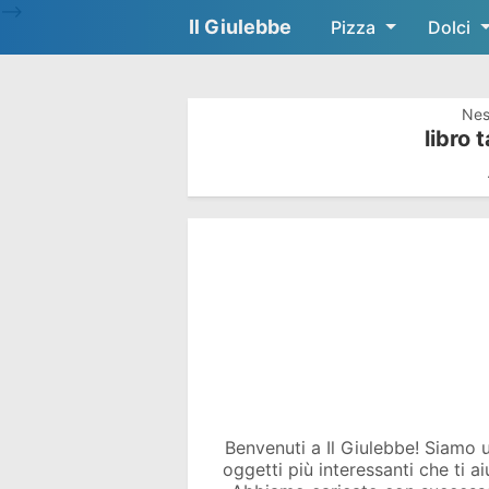
-->
Il Giulebbe
Pizza
Dolci
Nes
libro 
Benvenuti a Il Giulebbe! Siamo un 
oggetti più interessanti che ti a