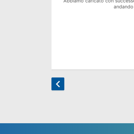
Abbiamo caricato con success
andando