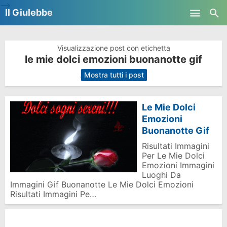
-->
Il Giulebbe
Skip to main content
Visualizzazione post con etichetta
le mie dolci emozioni buonanotte gif
.
Mostra tutti i post
Le Mie Dolci
Emozioni
Buonanotte Gif
Risultati Immagini
Per Le Mie Dolci
Emozioni Immagini
Luoghi Da
Immagini Gif Buonanotte Le Mie Dolci Emozioni
Risultati Immagini Pe…