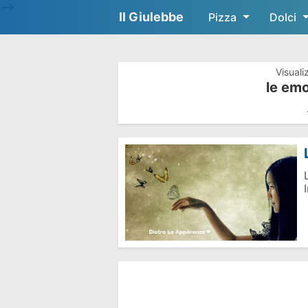
-->
Il Giulebbe
Pizza
Dolci
Visuali
le emo