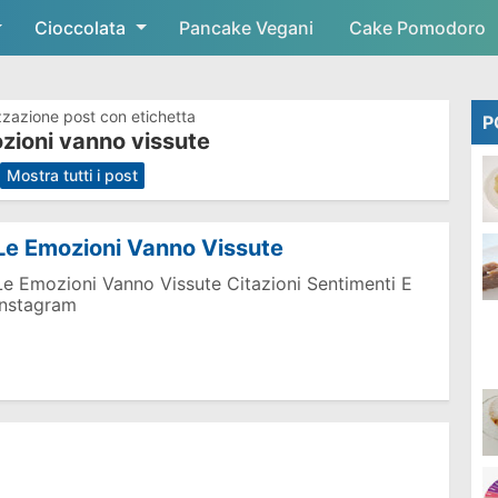
Cioccolata
Skip to main content
Pancake Vegani
Cake Pomodoro
zzazione post con etichetta
P
zioni vanno vissute
.
Mostra tutti i post
Le Emozioni Vanno Vissute
Le Emozioni Vanno Vissute Citazioni Sentimenti E
Instagram