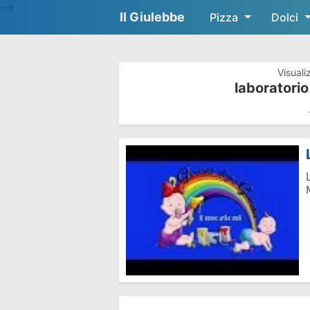
-->
Il Giulebbe
Pizza
Dolci
Visuali
laboratorio