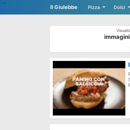
-->
Il Giulebbe
Pizza
Dolci
Visuali
immagini 