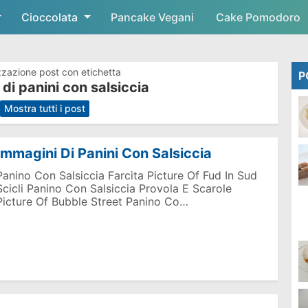
Cioccolata
Skip to main content
Pancake Vegani
Cake Pomodoro
zzazione post con etichetta
P
di panini con salsiccia
.
Mostra tutti i post
Immagini Di Panini Con Salsiccia
Panino Con Salsiccia Farcita Picture Of Fud In Sud
Scicli Panino Con Salsiccia Provola E Scarole
Picture Of Bubble Street Panino Co…