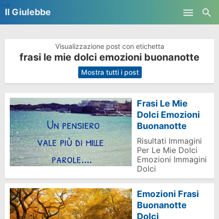
-->
Il Giulebbe
Skip to main content
Visualizzazione post con etichetta
frasi le mie dolci emozioni buonanotte
.
Mostra tutti i post
Frasi Le Mie
Dolci Emozioni
Buonanotte
Risultati Immagini
Per Le Mie Dolci
Emozioni Immagini
Dolci
Emozioni Frasi
Buonanotte
Dolci