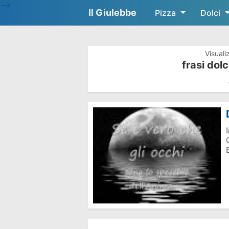
-->
Il Giulebbe
Pizza
Dolci
Visuali
frasi dolc