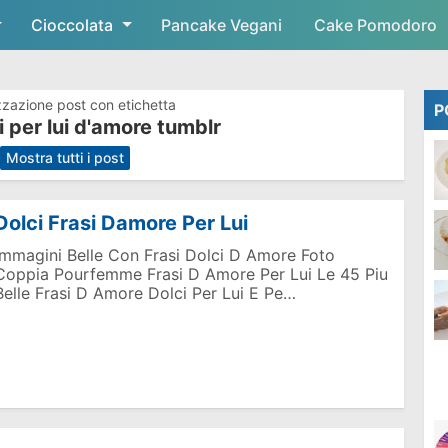
Cioccolata
Skip to main content
Pancake Vegani
Cake Pomodoro
zzazione post con etichetta
P
i per lui d'amore tumblr
.
Mostra tutti i post
Dolci Frasi Damore Per Lui
Immagini Belle Con Frasi Dolci D Amore Foto
Coppia Pourfemme Frasi D Amore Per Lui Le 45 Piu
Belle Frasi D Amore Dolci Per Lui E Pe…