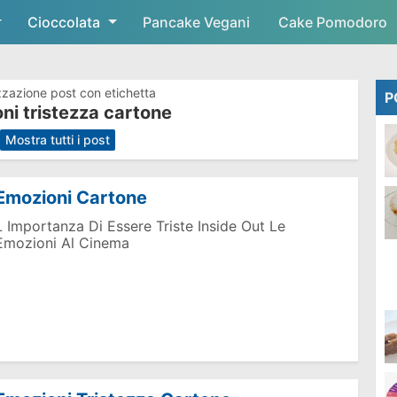
Cioccolata
Skip to main content
Pancake Vegani
Cake Pomodoro
zzazione post con etichetta
P
ni tristezza cartone
.
Mostra tutti i post
Emozioni Cartone
L Importanza Di Essere Triste Inside Out Le
Emozioni Al Cinema