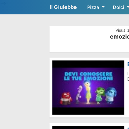
-->
Il Giulebbe
Pizza
Dolci
Visuali
emozio