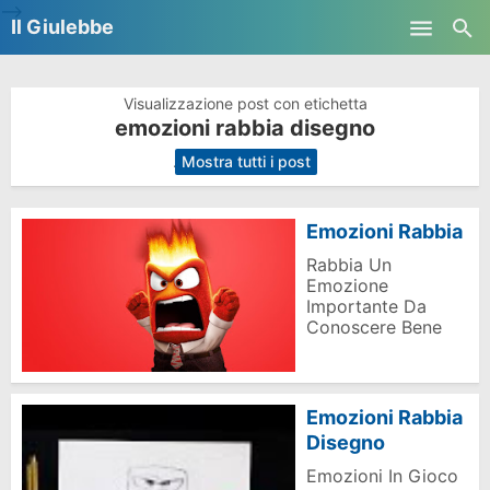
-->
Il Giulebbe
Skip to main content
Visualizzazione post con etichetta
emozioni rabbia disegno
.
Mostra tutti i post
Emozioni Rabbia
Rabbia Un
Emozione
Importante Da
Conoscere Bene
Emozioni Rabbia
Disegno
Emozioni In Gioco