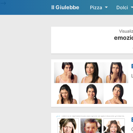
-->
Il Giulebbe
Pizza
Dolci
Visuali
emozio