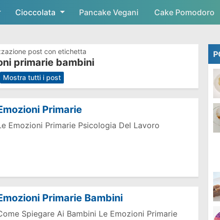
Cioccolata
Skip to main content
Pancake Vegani
Cake Pomodoro
zzazione post con etichetta
P
ni primarie bambini
.
Mostra tutti i post
Emozioni Primarie
Le Emozioni Primarie Psicologia Del Lavoro
Emozioni Primarie Bambini
Come Spiegare Ai Bambini Le Emozioni Primarie