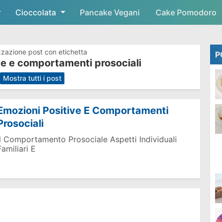
Cioccolata
Skip to main content
Pancake Vegani
Cake Pomodoro
zzazione post con etichetta
P
ve e comportamenti prosociali
.
Mostra tutti i post
Emozioni Positive E Comportamenti
Prosociali
Il Comportamento Prosociale Aspetti Individuali
Familiari E