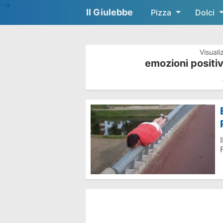
-->
Il Giulebbe
Pizza
Dolci
Visuali
emozioni positi