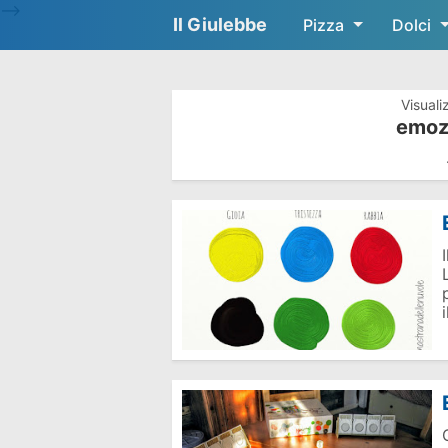
-->
Il Giulebbe
Pizza
Dolci
Visuali
emozi