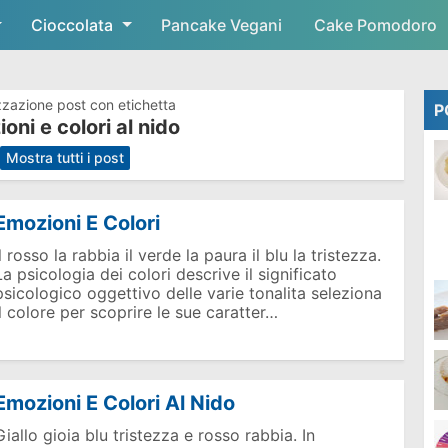
Cioccolata
Skip to main content
Pancake Vegani
Cake Pomodoro
zzazione post con etichetta
P
oni e colori al nido
.
Mostra tutti i post
Emozioni E Colori
Il rosso la rabbia il verde la paura il blu la tristezza.
La psicologia dei colori descrive il significato
psicologico oggettivo delle varie tonalita seleziona
il colore per scoprire le sue caratter…
Emozioni E Colori Al Nido
Giallo gioia blu tristezza e rosso rabbia. In