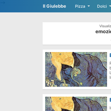
-->
Il Giulebbe
Pizza
Dolci
Visuali
emozio