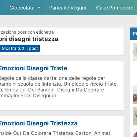
Cioccolata
Skip to main content
Pancake Vegani
Cake Pomodoro
zzazione post con etichetta
P
ni disegni tristezza
.
Mostra tutti i post
Emozioni Disegni Triste
Regole della classe cartellone delle regole per
bambini scuola dellinfanzia. Un piccolo riccio triste.
Le Emozioni Dei Bambini Disegni Da Colorare
Immagini Pecs Disegni di…
Emozioni Disegni Tristezza
Inside Out Da Colorare Tristezza Cartoni Animati