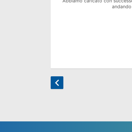
Abbiamo caricato con success
andando