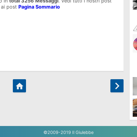
o in
total
3256 Messaggi
. Vedi tutti i nostri post
 ai post
Pagina Sommario
©2009-2019
Il Giulebbe