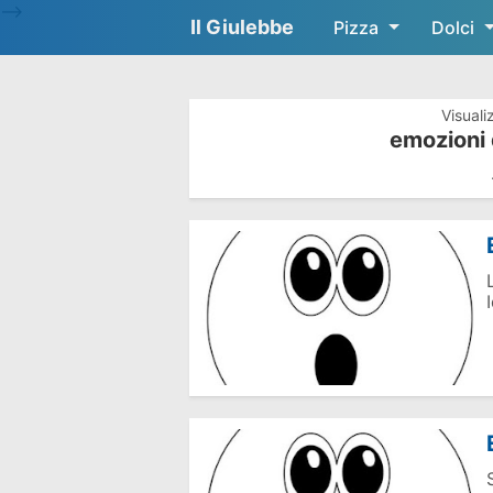
-->
Il Giulebbe
Pizza
Dolci
Visuali
emozioni 