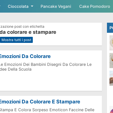
Cioccolata
Skip to main content
Pancake Vegani
Cake Pomodoro
zzazione post con etichetta
P
da colorare e stampare
.
Mostra tutti i post
Emozioni Da Colorare
Le Emozioni Dei Bambini Disegni Da Colorare Le
Idee Della Scuola
Emozioni Da Colorare E Stampare
Stampa E Colora Sorpeso Emoticon Faccine Delle