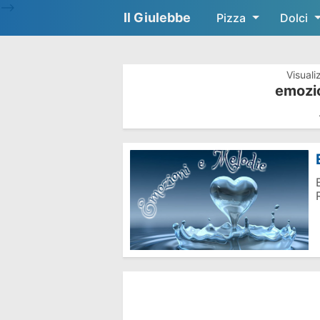
-->
Il Giulebbe
Pizza
Dolci
Visuali
emozio