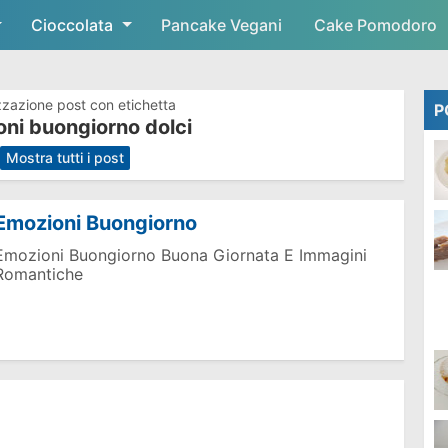
Cioccolata
Skip to main content
Pancake Vegani
Cake Pomodoro
zzazione post con etichetta
P
ni buongiorno dolci
.
Mostra tutti i post
Emozioni Buongiorno
Emozioni Buongiorno Buona Giornata E Immagini
Romantiche