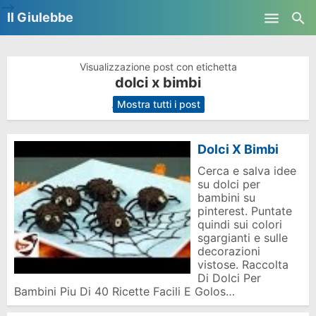
-->
Il Giulebbe
Skip to main content
Visualizzazione post con etichetta
dolci x bimbi
.
Mostra tutti i post
Dolci X Bimbi
Cerca e salva idee
su dolci per
bambini su
pinterest. Puntate
quindi sui colori
sgargianti e sulle
decorazioni
vistose. Raccolta
Di Dolci Per
Bambini Piu Di 40 Ricette Facili E Golos…