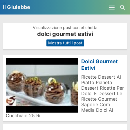
-->
Il Giulebbe
Skip to main content
Visualizzazione post con etichetta
dolci gourmet estivi
.
Mostra tutti i post
Dolci Gourmet
Estivi
Ricette Dessert Al
Piatto Pianeta
Dessert Ricette Per
Dolci E Dessert Le
Ricette Gourmet
Saporie Com
Media Dolci Al
Cucchiaio 25 Ri…