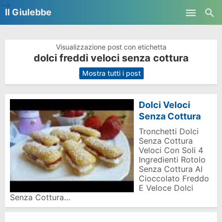
-->
Il Giulebbe
Skip to main content
Visualizzazione post con etichetta
dolci freddi veloci senza cottura
.
Mostra tutti i post
Dolci Veloci
Senza Cottura
Tronchetti Dolci
Senza Cottura
Veloci Con Soli 4
Ingredienti Rotolo
Senza Cottura Al
Cioccolato Freddo
E Veloce Dolci
Senza Cottura…