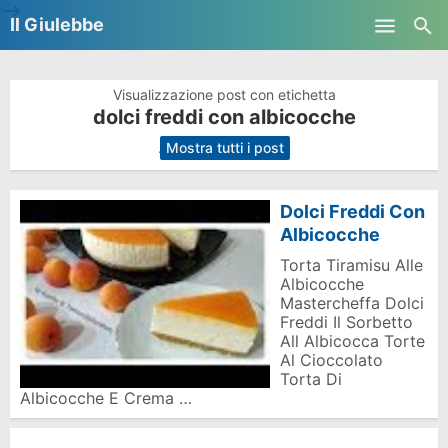
-->
Il Giulebbe
Skip to main content
Visualizzazione post con etichetta
dolci freddi con albicocche
.
Mostra tutti i post
Dolci Freddi Con
Albicocche
Torta Tiramisu Alle
Albicocche
Mastercheffa Dolci
Freddi Il Sorbetto
All Albicocca Torte
Al Cioccolato
Torta Di
Albicocche E Crema …