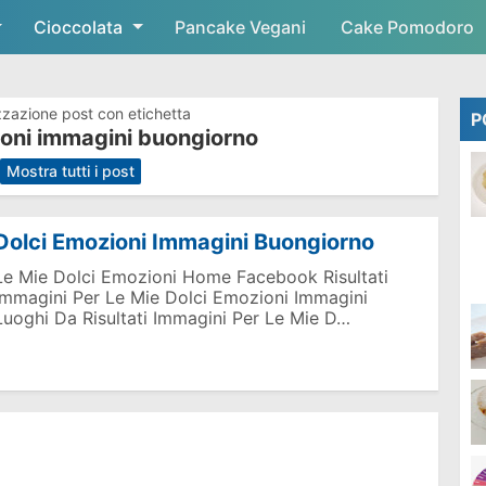
Cioccolata
Skip to main content
Pancake Vegani
Cake Pomodoro
zzazione post con etichetta
P
ioni immagini buongiorno
.
Mostra tutti i post
Dolci Emozioni Immagini Buongiorno
Le Mie Dolci Emozioni Home Facebook Risultati
Immagini Per Le Mie Dolci Emozioni Immagini
Luoghi Da Risultati Immagini Per Le Mie D…