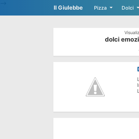
-->
Il Giulebbe
Pizza
Dolci
Visuali
dolci emoz