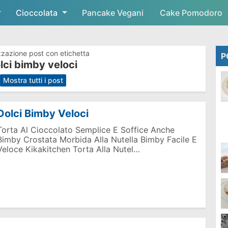
Cioccolata
Skip to main content
Pancake Vegani
Cake Pomodoro
zzazione post con etichetta
P
lci bimby veloci
.
Mostra tutti i post
Dolci Bimby Veloci
Torta Al Cioccolato Semplice E Soffice Anche
Bimby Crostata Morbida Alla Nutella Bimby Facile E
Veloce Kikakitchen Torta Alla Nutel…