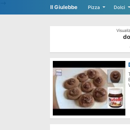
-->
Il Giulebbe
Pizza
Dolci
Visuali
do