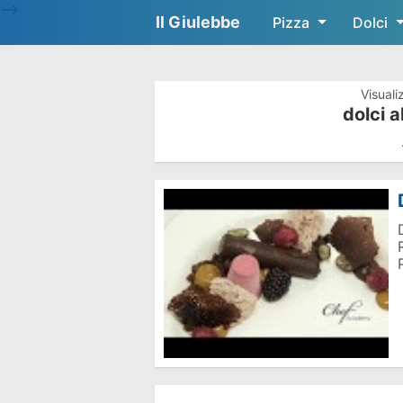
-->
Il Giulebbe
Pizza
Dolci
Visuali
dolci a