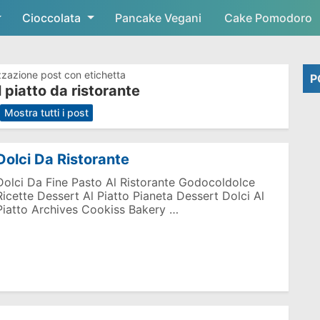
Cioccolata
Skip to main content
Pancake Vegani
Cake Pomodoro
zzazione post con etichetta
P
l piatto da ristorante
.
Mostra tutti i post
Dolci Da Ristorante
Dolci Da Fine Pasto Al Ristorante Godocoldolce
Ricette Dessert Al Piatto Pianeta Dessert Dolci Al
Piatto Archives Cookiss Bakery …