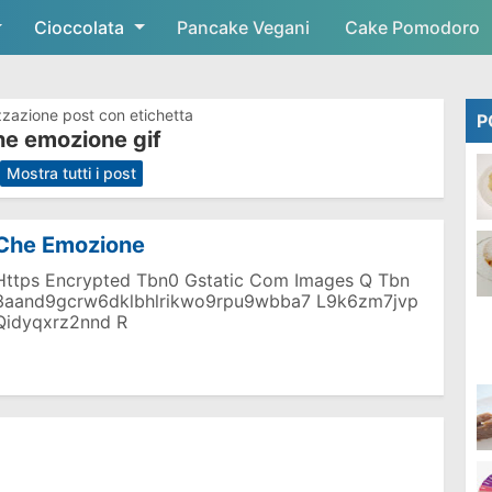
Cioccolata
Skip to main content
Pancake Vegani
Cake Pomodoro
zzazione post con etichetta
P
he emozione gif
.
Mostra tutti i post
Che Emozione
Https Encrypted Tbn0 Gstatic Com Images Q Tbn
3aand9gcrw6dklbhlrikwo9rpu9wbba7 L9k6zm7jvp
Qidyqxrz2nnd R