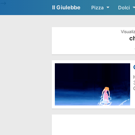
-->
Il Giulebbe
Pizza
Dolci
Visuali
c