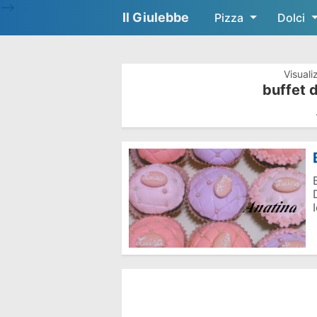
-->
Il Giulebbe
Pizza
Dolci
Visuali
buffet 