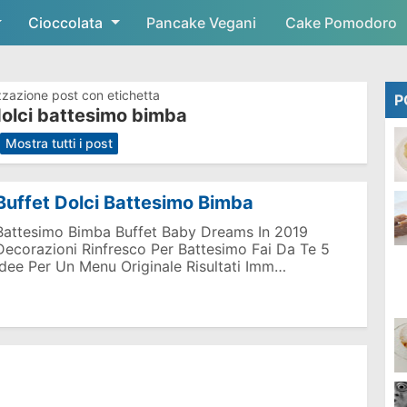
Cioccolata
Skip to main content
Pancake Vegani
Cake Pomodoro
zzazione post con etichetta
P
dolci battesimo bimba
.
Mostra tutti i post
Buffet Dolci Battesimo Bimba
Battesimo Bimba Buffet Baby Dreams In 2019
Decorazioni Rinfresco Per Battesimo Fai Da Te 5
Idee Per Un Menu Originale Risultati Imm…