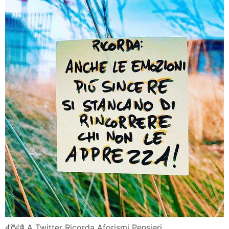
ꀸꀎꀸꂦ A Twitter Ricorda Aforismi Pensieri