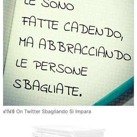
ꀸꀎꀸꂦ On Twitter Sbagliando Si Impara