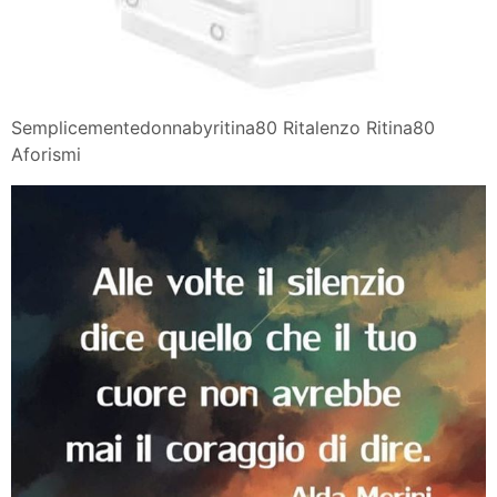
Semplicementedonnabyritina80 Ritalenzo Ritina80
Aforismi