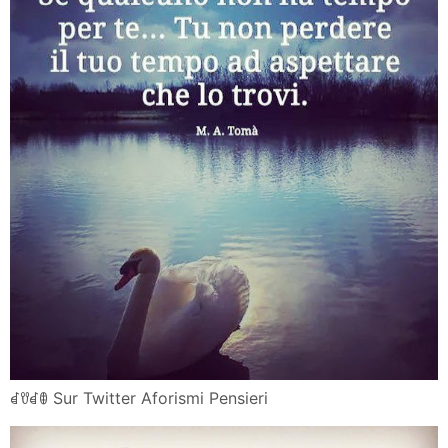
ꀸꀎꀸꂦ Sur Twitter Aforismi Pensieri