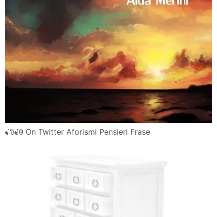
ꀸꀎꀸꂦ On Twitter Aforismi Pensieri Frase