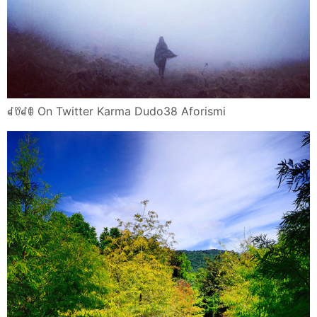
ꀸꀎꀸꂦ On Twitter Karma Dudo38 Aforismi