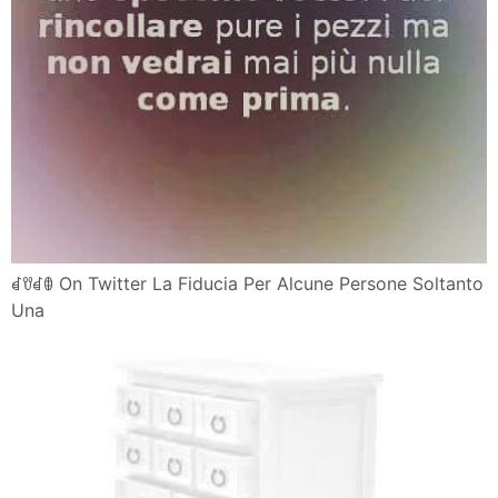
ꀸꀎꀸꂦ On Twitter La Fiducia Per Alcune Persone Soltanto
Una