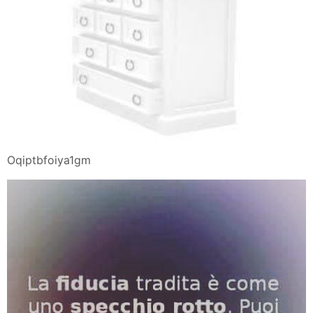
Oqiptbfoiya1gm