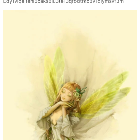
Edy1vlqeitehi6caks8iu3te13qfodtrkc8v1qiymsvf3m