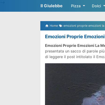
-->
Il Giulebbe
Pizza
Dolci
Home
emozioni proprie emozioni la
Emozioni Proprie Emozioni
Emozioni Proprie Emozioni La M
presentata un sacco di parole pi
di leggere il post intitolato il E