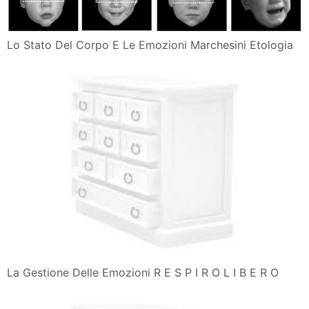
Lo Stato Del Corpo E Le Emozioni Marchesini Etologia
La Gestione Delle Emozioni R E S P I R O L I B E R O