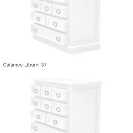
Calameo Liburni 37