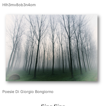
Hlh3mv8ob3n4om
Poesie Di Giorgio Bongiorno