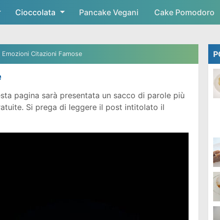
Cioccolata
Skip to main content
Pancake Vegani
Cake Pomodoro
P
Emozioni Citazioni Famose
e
sta pagina sarà presentata un sacco di parole più
ite. Si prega di leggere il post intitolato il