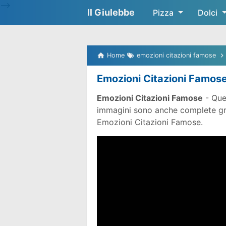
-->
Il Giulebbe
Pizza
Dolci
Home
emozioni citazioni famose
Emozioni Citazioni Famos
Emozioni Citazioni Famose
- Que
immagini sono anche complete gratu
Emozioni Citazioni Famose.