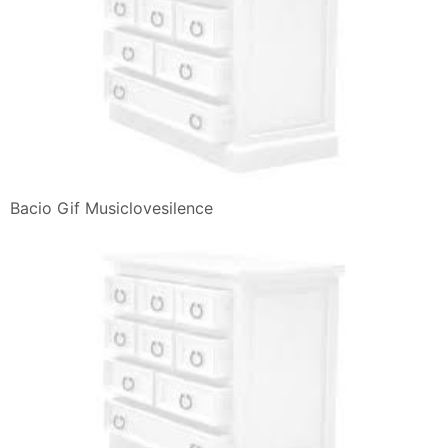
Bacio Gif Musiclovesilence