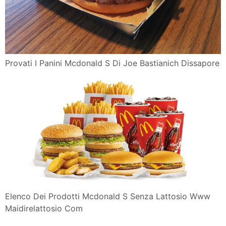
Provati I Panini Mcdonald S Di Joe Bastianich Dissapore
Elenco Dei Prodotti Mcdonald S Senza Lattosio Www
Maidirelattosio Com