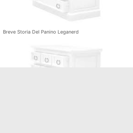
Breve Storia Del Panino Leganerd
Super Size Me Absolutely Ridiculous Burger E Il Panino