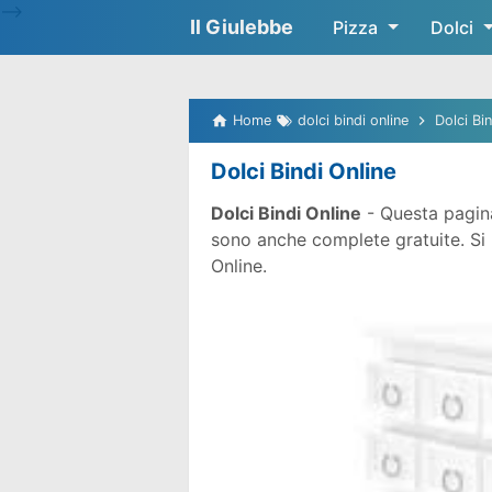
-->
Il Giulebbe
Pizza
Dolci
Home
dolci bindi online
Dolci Bin
Dolci Bindi Online
Dolci Bindi Online
- Questa pagina
sono anche complete gratuite. Si pr
Online.