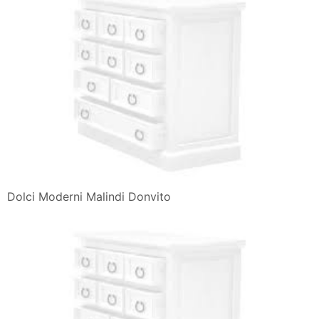
Dolci Moderni Malindi Donvito