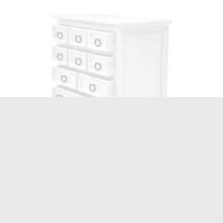
Scones Irlandesi Integrali E Al Farro Vegan Blog Ricette
Vegane